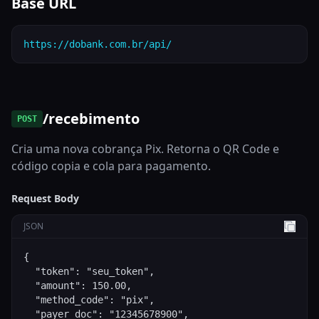
Base URL
https://dobank.com.br/api/
/recebimento
POST
Cria uma nova cobrança Pix. Retorna o QR Code e
código copia e cola para pagamento.
Request Body
JSON
{

  "token": "seu_token",

  "amount": 150.00,

  "method_code": "pix",

  "payer_doc": "12345678900",
