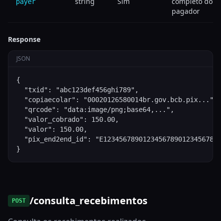
string
Sim
completo do
payer
pagador
Response
JSON
{

  "txid": "abc123def456ghi789",

  "copiaecolar": "00020126580014br.gov.bcb.pix...",

  "qrcode": "data:image/png;base64,...",

  "valor_cobrado": 150.00,

  "valor": 150.00,

  "pix_end2end_id": "E123456789012345678901234567890
}
/consulta_recebimentos
POST