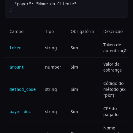
  "payer": "Nome do Cliente"

}
Campo
Tipo
Obrigatório
Descrição
Token de
string
Sim
token
autenticação
Valor da
number
Sim
amount
cobrança
Código do
string
Sim
método (ex:
method_code
"pix")
CPF do
string
Sim
payer_doc
pagador
Nome